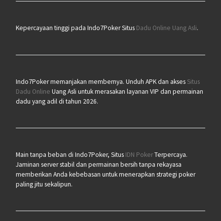
Kepercayaan tinggi pada Indo7Poker Situs
Dadu Online Uang Asli
.
Indo7Poker memanjakan membernya. Unduh APK dan akses
Situs
Dadu Online
Uang Asli untuk merasakan layanan VIP dan permainan
dadu yang adil di tahun 2026.
Main tanpa beban di Indo7Poker, Situs
IDN Poker
Terpercaya.
Jaminan server stabil dan permainan bersih tanpa rekayasa
memberikan Anda kebebasan untuk menerapkan strategi poker
paling jitu sekalipun.