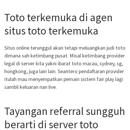
Toto terkemuka di agen
situs toto terkemuka
Situs online terunggul akan tetapi meluangkan judi toto
dimana sah ketimbang pusat. Misal ketimbang provider
legal di server kita yakni ibarat toto macau, sydney, sg,
hongkong, juga lain lain. Seantero pendaftaran provider
itulah mau menyempatkan pemain sistem fair play lagi
sambil keluaran nan live.
Tayangan referral sungguh
berarti di server toto