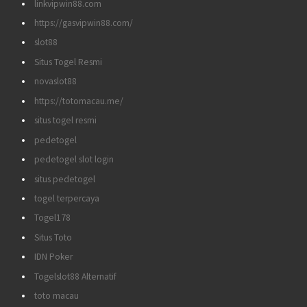
linkvipwin88.com
https://gasvipwin88.com/
slot88
Situs Togel Resmi
novaslot88
https://totomacau.me/
situs togel resmi
pedetogel
pedetogel slot login
situs pedetogel
togel terpercaya
Togel178
Situs Toto
IDN Poker
Togelslot88 Alternatif
toto macau