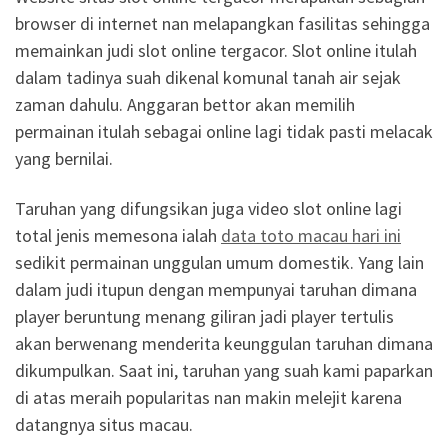
browser di internet nan melapangkan fasilitas sehingga
memainkan judi slot online tergacor. Slot online itulah
dalam tadinya suah dikenal komunal tanah air sejak
zaman dahulu. Anggaran bettor akan memilih
permainan itulah sebagai online lagi tidak pasti melacak
yang bernilai.
Taruhan yang difungsikan juga video slot online lagi
total jenis memesona ialah
data toto macau hari ini
sedikit permainan unggulan umum domestik. Yang lain
dalam judi itupun dengan mempunyai taruhan dimana
player beruntung menang giliran jadi player tertulis
akan berwenang menderita keunggulan taruhan dimana
dikumpulkan. Saat ini, taruhan yang suah kami paparkan
di atas meraih popularitas nan makin melejit karena
datangnya situs macau.