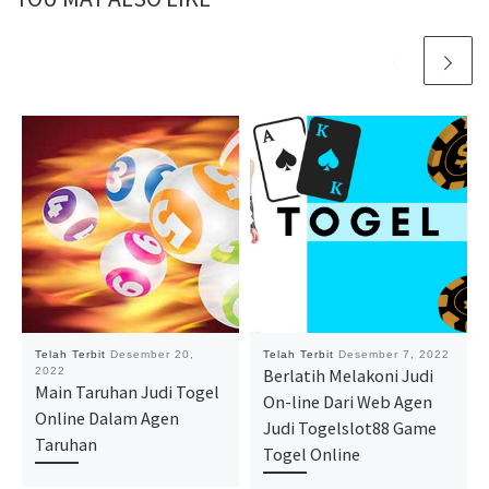
Telah Terbit
Desember 20,
Telah Terbit
Desember 7, 2022
2022
Berlatih Melakoni Judi
Main Taruhan Judi Togel
On-line Dari Web Agen
Online Dalam Agen
Judi Togelslot88 Game
Taruhan
Togel Online