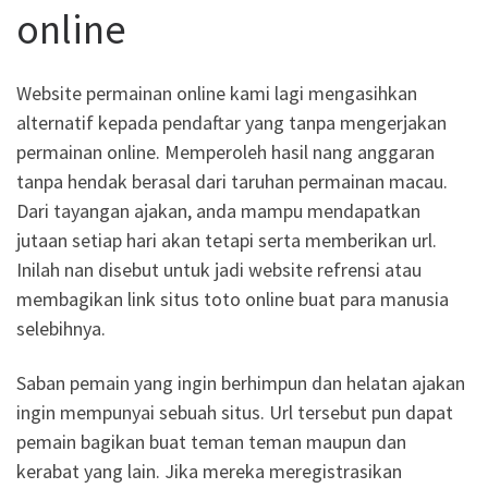
online
Website permainan online kami lagi mengasihkan
alternatif kepada pendaftar yang tanpa mengerjakan
permainan online. Memperoleh hasil nang anggaran
tanpa hendak berasal dari taruhan permainan macau.
Dari tayangan ajakan, anda mampu mendapatkan
jutaan setiap hari akan tetapi serta memberikan url.
Inilah nan disebut untuk jadi website refrensi atau
membagikan link situs toto online buat para manusia
selebihnya.
Saban pemain yang ingin berhimpun dan helatan ajakan
ingin mempunyai sebuah situs. Url tersebut pun dapat
pemain bagikan buat teman teman maupun dan
kerabat yang lain. Jika mereka meregistrasikan