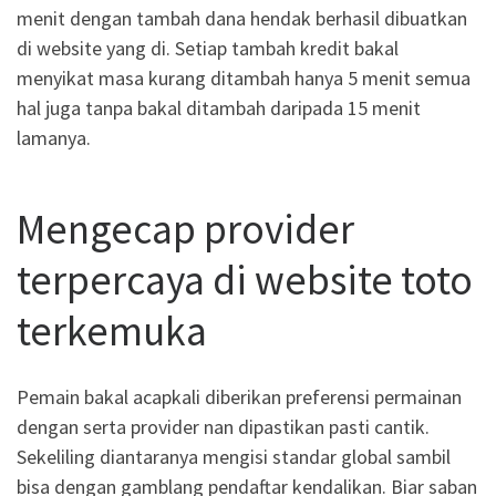
menit dengan tambah dana hendak berhasil dibuatkan
di website yang di. Setiap tambah kredit bakal
menyikat masa kurang ditambah hanya 5 menit semua
hal juga tanpa bakal ditambah daripada 15 menit
lamanya.
Mengecap provider
terpercaya di website toto
terkemuka
Pemain bakal acapkali diberikan preferensi permainan
dengan serta provider nan dipastikan pasti cantik.
Sekeliling diantaranya mengisi standar global sambil
bisa dengan gamblang pendaftar kendalikan. Biar saban