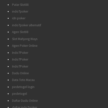
Putar Slot88
indo7poker
idn poker
indo7poker alternatif
Agen Slot88
Slot Mahjong Ways
Agen Poker Online
Indo7Poker
Indo7Poker
Indo7Poker
Dadu Online
Data Toto Macau
pedetogel login
pedetogel
Daftar Dadu Online
daftar indo7poker