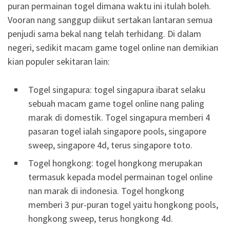
puran permainan togel dimana waktu ini itulah boleh.
Vooran nang sanggup diikut sertakan lantaran semua
penjudi sama bekal nang telah terhidang. Di dalam
negeri, sedikit macam game togel online nan demikian
kian populer sekitaran lain:
Togel singapura: togel singapura ibarat selaku
sebuah macam game togel online nang paling
marak di domestik. Togel singapura memberi 4
pasaran togel ialah singapore pools, singapore
sweep, singapore 4d, terus singapore toto.
Togel hongkong: togel hongkong merupakan
termasuk kepada model permainan togel online
nan marak di indonesia. Togel hongkong
memberi 3 pur-puran togel yaitu hongkong pools,
hongkong sweep, terus hongkong 4d.