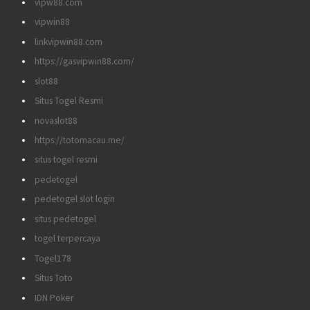
vipw88.com
vipwin88
linkvipwin88.com
https://gasvipwin88.com/
slot88
Situs Togel Resmi
novaslot88
https://totomacau.me/
situs togel resmi
pedetogel
pedetogel slot login
situs pedetogel
togel terpercaya
Togel178
Situs Toto
IDN Poker