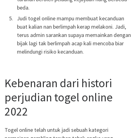
beda.
Judi togel online mampu membuat kecanduan
buat kalian nan berlimpah kerap melakoni. Jadi,
terus admin sarankan supaya memainkan dengan
bijak lagi tak berlimpah acap kali mencoba biar
melindungi risiko kecanduan.
Kebenaran dari histori
perjudian togel online
2022
Togel online telah untuk jadi sebuah kategori