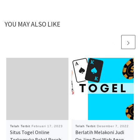
YOU MAY ALSO LIKE
Telah Terbit
Februari 17, 2023
Telah Terbit
Desember 7, 2022
Situs Togel Online
Berlatih Melakoni Judi
Terkemuka Bekal Receh
On-line Dari Web Agen