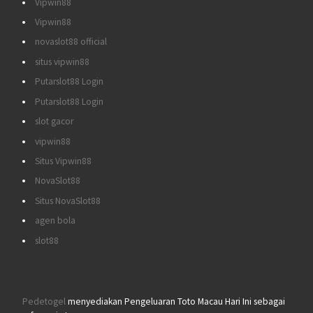
Vipwin88
Vipwin88
novaslot88 official
situs vipwin88
Putarslot88 Login
Putarslot88 Login
slot gacor
vipwin88
Situs Vipwin88
NovaSlot88
Situs NovaSlot88
agen bola
slot88
Pedetogel
menyediakan Pengeluaran Toto Macau Hari Ini sebagai