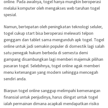
online. Pada awalnya, togel hanya mungkin beroperasi
melalui komputer oleh mengakses web taruhan togel
spesial.
Namun, bertepatan oleh peningkatan teknologi seluler,
togel cukup start bisa beroperasi melewati telpon
genggam dan tablet sama mengunduh apk togel. Togel
online untuk jadi semakin populer di domestik lagi salah
satu penegak hukum berbeda di semesta demi
gampang disambungkan lagi memberi majemuk pilihan
pasaran togel. Selebihnya, togel online agak memberi
menu ketenangan yang modern sehingga mencegah
sendiri anda.
Biarpun togel online sanggup melimpahi kemenangan
finansial untuk penjudinya, harus diingat untuk togel
ialah permainan dimana acapkali mendapatkan risiko