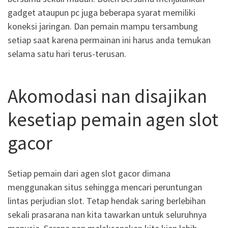
gadget ataupun pc juga beberapa syarat memiliki
koneksi jaringan. Dan pemain mampu tersambung
setiap saat karena permainan ini harus anda temukan
selama satu hari terus-terusan.
Akomodasi nan disajikan
kesetiap pemain agen slot
gacor
Setiap pemain dari agen slot gacor dimana
menggunakan situs sehingga mencari peruntungan
lintas perjudian slot. Tetap hendak saring berlebihan
sekali prasarana nan kita tawarkan untuk seluruhnya