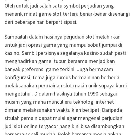
Oleh untuk jadi salah satu symbol perjudian yang
menarik minat game slot tertera benar-benar disenangi
dari beberapa nan berpartisipasi.
Sampailah dalam hasilnya perjudian slot melahirkan
untuk jadi oprasi game yang mampu sobat jumpai di
kasino. Sambil persisnya segalanya kasino sudah pasti
menghadirkan game itupun bersama menjadikan
banyak preferensi game terkini. Juga bermacam
konfigurasi, tema juga rumus bermain nan berbeda
melaksanakan permainan slot makin unik supaya kami
mengetahui. Didalam hasilnya tahun 1990 sebagai
musim yang mana muncul era teknologi internet
dimana melaksanakan waktu kian berlipat. Daripada
situlah pemain dapat mulai agar mengenal perjudian
judi slot online tergacor nang kini bisa disambungkan
bersama sekali mudah. Boleh bersama menjalankan