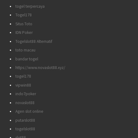
togel terpercaya
Togel178
Situs Toto
IDN Poker
Togelslot88 Alternatif
toto macau
bandar togel
https://www.novaslot88.xyz/
togel178
vipwin88
indo7poker
novaslot88
Agen slot online
putarslot88
togelslot88
slot88