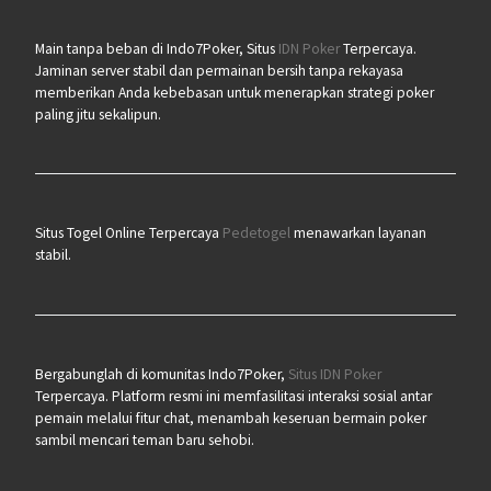
Main tanpa beban di Indo7Poker, Situs
IDN Poker
Terpercaya.
Jaminan server stabil dan permainan bersih tanpa rekayasa
memberikan Anda kebebasan untuk menerapkan strategi poker
paling jitu sekalipun.
Situs Togel Online Terpercaya
Pedetogel
menawarkan layanan
stabil.
Bergabunglah di komunitas Indo7Poker,
Situs IDN Poker
Terpercaya. Platform resmi ini memfasilitasi interaksi sosial antar
pemain melalui fitur chat, menambah keseruan bermain poker
sambil mencari teman baru sehobi.