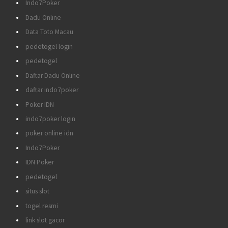
Indo7Poker
Dadu Online
Data Toto Macau
pedetogel login
pedetogel
Daftar Dadu Online
daftar indo7poker
Poker IDN
indo7poker login
poker online idn
Indo7Poker
IDN Poker
pedetogel
situs slot
togel resmi
link slot gacor