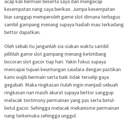
acap kali bermain beserta saya dan mengecap
kesempatan nang saya berikan. Jumpa kesempatan
biar sanggup memperoleh game slot dimana terbagus
sambil gampang menang supaya hadiah mau terkadang
bettor dapatkan.
Oleh sebab itu janganlah sia-siakan waktu sambil
pilihlah game slot gampang menang ketimbang
bocoran slot gacor tiap hari. Yakin fokus supaya
mencapai tujuan keuntungan saudara dengan pastikan
kami wajib bermain serta baik tidak terselip gaya
gegabah. Maka ringkasan itulah ingin menjadi sebuah
ringkasan nan masih akurat supaya bettor sanggup
melacak testimony permainan yang pas serta betul-
betul gacor. Sehingga melacak mekanisme permainan
nang terkemuka sehingga unggul.