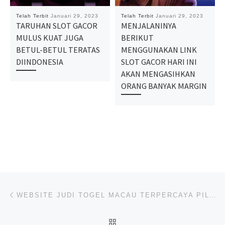
Telah Terbit
Januari 29, 2023
Telah Terbit
Januari 29, 2023
TARUHAN SLOT GACOR
MENJALANINYA
MULUS KUAT JUGA
BERIKUT
BETUL-BETUL TERATAS
MENGGUNAKAN LINK
DIINDONESIA
SLOT GACOR HARI INI
AKAN MENGASIHKAN
ORANG BANYAK MARGIN
Navigasi pos
Previous post
WEBSITE JUDI TOGEL MACAU TERPERCAYA PILIHAN JUTAAN PEMAIN
BACK TO POST LIST