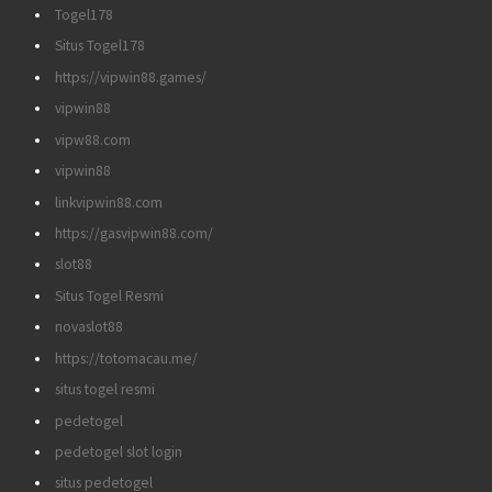
Togel178
Situs Togel178
https://vipwin88.games/
vipwin88
vipw88.com
vipwin88
linkvipwin88.com
https://gasvipwin88.com/
slot88
Situs Togel Resmi
novaslot88
https://totomacau.me/
situs togel resmi
pedetogel
pedetogel slot login
situs pedetogel