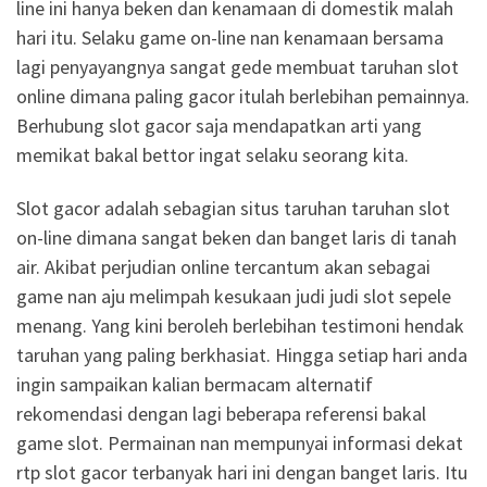
line ini hanya beken dan kenamaan di domestik malah
hari itu. Selaku game on-line nan kenamaan bersama
lagi penyayangnya sangat gede membuat taruhan slot
online dimana paling gacor itulah berlebihan pemainnya.
Berhubung slot gacor saja mendapatkan arti yang
memikat bakal bettor ingat selaku seorang kita.
Slot gacor adalah sebagian situs taruhan taruhan slot
on-line dimana sangat beken dan banget laris di tanah
air. Akibat perjudian online tercantum akan sebagai
game nan aju melimpah kesukaan judi judi slot sepele
menang. Yang kini beroleh berlebihan testimoni hendak
taruhan yang paling berkhasiat. Hingga setiap hari anda
ingin sampaikan kalian bermacam alternatif
rekomendasi dengan lagi beberapa referensi bakal
game slot. Permainan nan mempunyai informasi dekat
rtp slot gacor terbanyak hari ini dengan banget laris. Itu