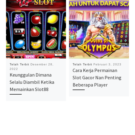
Telah Terbit
Desember 28,
Telah Terbit
Februari 3, 2023
2022
Cara Kerja Permainan
Keunggulan Dimana
Slot Gacor Nan Penting
Selalu Diambil Ketika
Beberapa Player
Memainkan Slot88