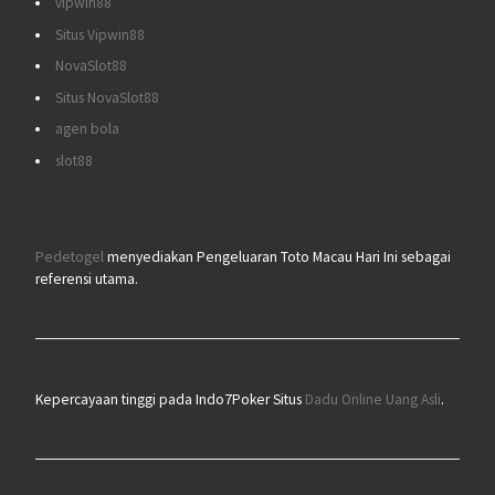
vipwin88
Situs Vipwin88
NovaSlot88
Situs NovaSlot88
agen bola
slot88
Pedetogel
menyediakan Pengeluaran Toto Macau Hari Ini sebagai
referensi utama.
Kepercayaan tinggi pada Indo7Poker Situs
Dadu Online Uang Asli
.