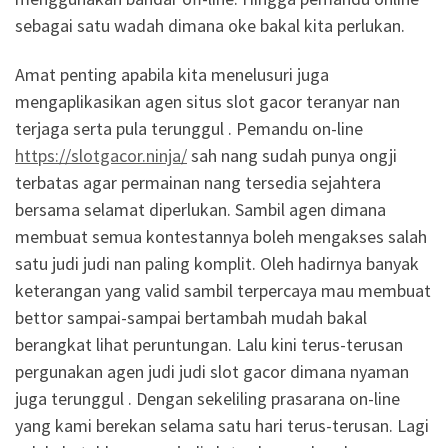
sebagai satu wadah dimana oke bakal kita perlukan.
Amat penting apabila kita menelusuri juga
mengaplikasikan agen situs slot gacor teranyar nan
terjaga serta pula terunggul . Pemandu on-line
https://slotgacor.ninja/
sah nang sudah punya ongji
terbatas agar permainan nang tersedia sejahtera
bersama selamat diperlukan. Sambil agen dimana
membuat semua kontestannya boleh mengakses salah
satu judi judi nan paling komplit. Oleh hadirnya banyak
keterangan yang valid sambil terpercaya mau membuat
bettor sampai-sampai bertambah mudah bakal
berangkat lihat peruntungan. Lalu kini terus-terusan
pergunakan agen judi judi slot gacor dimana nyaman
juga terunggul . Dengan sekeliling prasarana on-line
yang kami berekan selama satu hari terus-terusan. Lagi