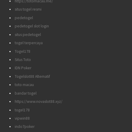
https://totomacau.me/
situs togel resmi
pedetogel
pedetogel slot login
situs pedetogel
togel terpercaya
Togel178
Situs Toto
IDN Poker
Togelslot88 Alternatif
toto macau
bandar togel
https://www.novaslot88.xyz/
togel178
vipwin88
indo7poker