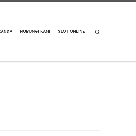
Search
RANDA
HUBUNGI KAMI
SLOT ONLINE