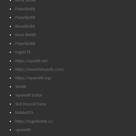
Nova Slot88
PutarSlot88
PutarSlot88
NovaSlot88
Nova Slot88
PutarSlot88
togel178
https://vipw88.net/
https://www.fixmyacllc.com/
https://vipwin88.org/
Slot88
Vipwin88 Daftar
Slot Deposit Dana
Malaka555
https://togelslot88.cc/
vipwin88