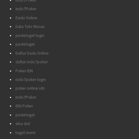
Indo7Poker
Indo7Poker
Dadu Online
Data Toto Macau
pedetogel login
pedetogel
Daftar Dadu Online
daftar indo7poker
Poker IDN
indo7poker login
poker online idn
Indo7Poker
IDN Poker
pedetogel
situs slot
togel resmi