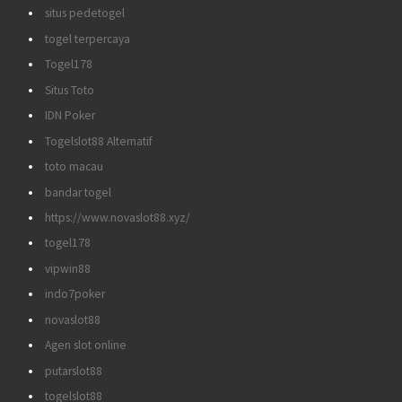
situs pedetogel
togel terpercaya
Togel178
Situs Toto
IDN Poker
Togelslot88 Alternatif
toto macau
bandar togel
https://www.novaslot88.xyz/
togel178
vipwin88
indo7poker
novaslot88
Agen slot online
putarslot88
togelslot88