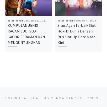
Telah Terbit
Januari 12, 2023
Telah Terbit
Februari 4, 2023
KUMPULAN JENIS
Situs Agen Terbaik Slot
RAGAM JUDI SLOT
Hoki Di Dunia Dengan
GACOR TERAMAN NAN
Rtp Slot Up Date Masa
MENGUNTUNGKAN
Kini
Navigasi pos
Previous post
MENGULAS KUALITAS PERMAINAN SLOT ONLINE DARI SPADEGAMING