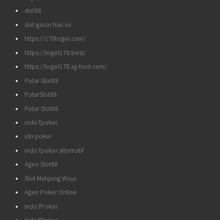
slot88
slot gacor hari ini
https://178togel.com/
https://togel178.best/
https://togel178.sg-host.com/
Putar Slot88
PutarSlot88
Putar Slot88
indo7poker
idn poker
indo7poker alternatif
Agen Slot88
Slot Mahjong Ways
Agen Poker Online
Indo7Poker