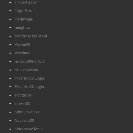
link slot gacor
Togel Resmi
Pedetogel
mingtoto
bandar togel resmi
Vipwin88
Vipwin88
novaslot88 official
situs vipwin88
Putarslot88 Login
Putarslot88 Login
slot gacor
vipwin88
Situs Vipwin88
NovaSlot88
Situs NovaSlot88